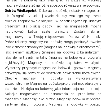
manesu na lodówkę jako reklamy to nie wszystko. Magnesy
można wykorzystać na różne sposoby również w miejscowości
Ostrów Wielkopolski
. Dekoracja lodówki, notasik z magnesem
lub fotografia z udanej wycieczki czy ważnego wydażenia
również znajdzie swoje miejsce i w dodatku będzie np. udanym
prezentem dla bliskiej osoby. Tak, na magnesach można
nadrukować każdą szatę graficzną. Zostań rekinem
magnesowym w Twojej miejscowości Ostrów Wielkopolski.
Prócz reklamy, magnesy na lodówkę mogą posłużyć również
jako element dekoracyjny (magnes na lodówkę z ornamentami),
jako element użytkowy (magnes na lodówkę z kalendarzem),
jako element sentymentalny (magnes na lodówkę z fotografią
najbliższych). Magnesy na lodówkę są łatwe w użyciu.
Wystarczy przyłożyć magnes do lodówki i gotowe. Magnesy
przyczepią się również do wszelkich powierzchni metalowych.
Obecnie magnesy na lodówkę są wykorzystywane
wszechstronnie. Magnes na lodówkę jako przedmiot edukacyjny
dla dzieci. Naklejka na lodówkę jako informacja np. instrukcja.
Naklejka magnetyczna do oznaczania np. produktów na
magazynie. Magnesy jako puzzle. Magnesy lodówka w postaci
sentymentalnych fotografii. Magnesy na lodówkę w postaci