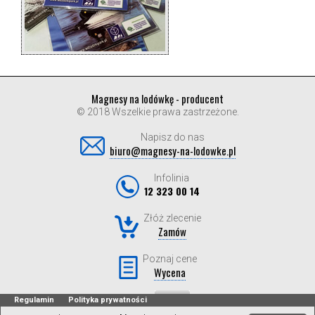
Magnesy na lodówkę - producent
© 2018 Wszelkie prawa zastrzeżone.
Napisz do nas
biuro@magnesy-na-lodowke.pl
Infolinia
12 323 00 14
Złóż zlecenie
Zamów
Poznaj cene
Wycena
Regulamin
Polityka prywatności