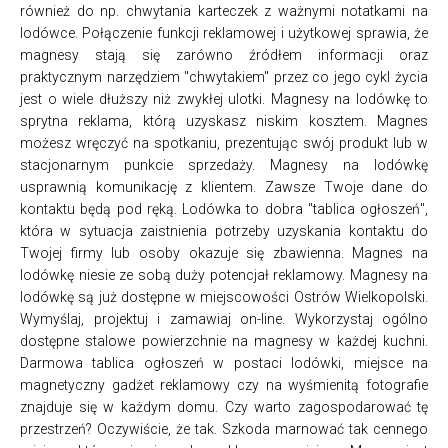
również do np. chwytania karteczek z ważnymi notatkami na
lodówce. Połączenie funkcji reklamowej i użytkowej sprawia, że
magnesy stają się zarówno źródłem informacji oraz
praktycznym narzędziem "chwytakiem" przez co jego cykl życia
jest o wiele dłuższy niż zwykłej ulotki. Magnesy na lodówkę to
sprytna reklama, którą uzyskasz niskim kosztem. Magnes
możesz wręczyć na spotkaniu, prezentując swój produkt lub w
stacjonarnym punkcie sprzedaży. Magnesy na lodówkę
usprawnią komunikację z klientem. Zawsze Twoje dane do
kontaktu będą pod ręką. Lodówka to dobra "tablica ogłoszeń",
która w sytuacja zaistnienia potrzeby uzyskania kontaktu do
Twojej firmy lub osoby okazuje się zbawienna. Magnes na
lodówkę niesie ze sobą duży potencjał reklamowy. Magnesy na
lodówkę są już dostępne w miejscowości Ostrów Wielkopolski.
Wymyślaj, projektuj i zamawiaj on-line. Wykorzystaj ogólno
dostępne stalowe powierzchnie na magnesy w każdej kuchni.
Darmowa tablica ogłoszeń w postaci lodówki, miejsce na
magnetyczny gadżet reklamowy czy na wyśmienitą fotografie
znajduje się w każdym domu. Czy warto zagospodarować tę
przestrzeń? Oczywiście, że tak. Szkoda marnować tak cennego