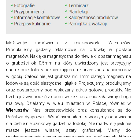
Możliwość zamówienia z miejscowości Wieruszów.
Produkujemy gadżety reklamowe na lodówkę w postaci
magnesów. Naklejka magnetyczna do niewielki obszar magnesu
o grubości ok 0,5mm na który utwierdzony jest precyzyjny
nadruk oraz folia zabezpieczająca druk przed zadrapaniami oraz
wilgocią. Całość nie jest grubsza nić 1mm dlatego magnesy na
lodówkę są dość elastyczne i giętkie. Projektujemy, produkujemy
oraz dostarczamy pod wskazany adres gotowe produkty. Nie
trzeba już wychodzić z domu, wszelki ustalenia załatwimy drogą
mailową. Działamy w wielu miastach w Polsce, również w
Wieruszów
. Nasi przedstawiciele oraz konsultancie są do
Państwa dyspozycji. Wspólnymi siłami stworzymy odpowiedni
dla Ciebie nietuzinkowy gadżet na lodókę. Nie martw się jeśli nie
masze jeszcze własnej szaty graficznej. Mamy do
rozdysponowania szereg naszych geniuszy graficznych, którzy