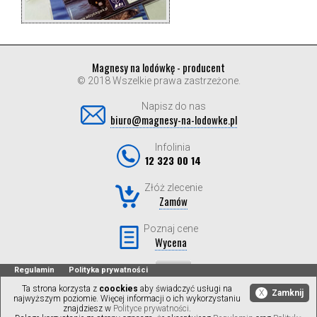
Magnesy na lodówkę - producent
© 2018 Wszelkie prawa zastrzeżone.
Napisz do nas
biuro@magnesy-na-lodowke.pl
Infolinia
12 323 00 14
Złóż zlecenie
Zamów
Poznaj cene
Wycena
Regulamin
Polityka prywatności
Ta strona korzysta z
coockies
aby świadczyć usługi na
X
Zamknij
najwyższym poziomie. Więcej informacji o ich wykorzystaniu
znajdziesz w
Polityce prywatności
.