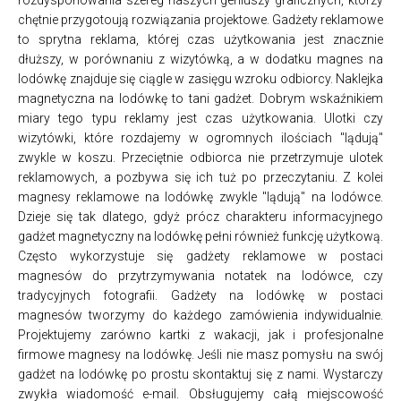
chętnie przygotoują rozwiązania projektowe. Gadżety reklamowe
to sprytna reklama, której czas użytkowania jest znacznie
dłuższy, w porównaniu z wizytówką, a w dodatku magnes na
lodówkę znajduje się ciągle w zasięgu wzroku odbiorcy. Naklejka
magnetyczna na lodówkę to tani gadżet. Dobrym wskaźnikiem
miary tego typu reklamy jest czas użytkowania. Ulotki czy
wizytówki, które rozdajemy w ogromnych ilościach "lądują"
zwykle w koszu. Przeciętnie odbiorca nie przetrzymuje ulotek
reklamowych, a pozbywa się ich tuż po przeczytaniu. Z kolei
magnesy reklamowe na lodówkę zwykle "lądują" na lodówce.
Dzieje się tak dlatego, gdyż prócz charakteru informacyjnego
gadżet magnetyczny na lodówkę pełni również funkcję użytkową.
Często wykorzystuje się gadżety reklamowe w postaci
magnesów do przytrzymywania notatek na lodówce, czy
tradycyjnych fotografii. Gadżety na lodówkę w postaci
magnesów tworzymy do każdego zamówienia indywidualnie.
Projektujemy zarówno kartki z wakacji, jak i profesjonalne
firmowe magnesy na lodówkę. Jeśli nie masz pomysłu na swój
gadżet na lodówkę po prostu skontaktuj się z nami. Wystarczy
zwykła wiadomość e-mail. Obsługujemy całą miejscowość