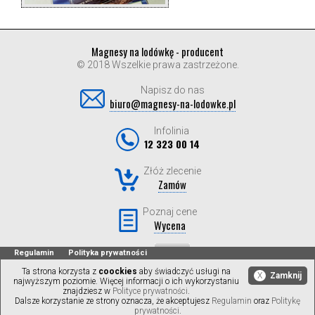
Magnesy na lodówkę - producent
© 2018 Wszelkie prawa zastrzeżone.
Napisz do nas
biuro@magnesy-na-lodowke.pl
Infolinia
12 323 00 14
Złóż zlecenie
Zamów
Poznaj cene
Wycena
Regulamin
Polityka prywatności
Ta strona korzysta z
coockies
aby świadczyć usługi na
X
Zamknij
najwyższym poziomie. Więcej informacji o ich wykorzystaniu
znajdziesz w
Polityce prywatności
.
Dalsze korzystanie ze strony oznacza, że akceptujesz
Regulamin
oraz
Politykę
prywatności
.