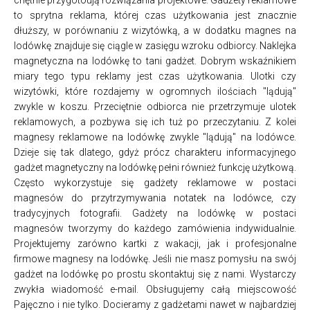
to sprytna reklama, której czas użytkowania jest znacznie
dłuższy, w porównaniu z wizytówką, a w dodatku magnes na
lodówkę znajduje się ciągle w zasięgu wzroku odbiorcy. Naklejka
magnetyczna na lodówkę to tani gadżet. Dobrym wskaźnikiem
miary tego typu reklamy jest czas użytkowania. Ulotki czy
wizytówki, które rozdajemy w ogromnych ilościach "lądują"
zwykle w koszu. Przeciętnie odbiorca nie przetrzymuje ulotek
reklamowych, a pozbywa się ich tuż po przeczytaniu. Z kolei
magnesy reklamowe na lodówkę zwykle "lądują" na lodówce.
Dzieje się tak dlatego, gdyż prócz charakteru informacyjnego
gadżet magnetyczny na lodówkę pełni również funkcję użytkową.
Często wykorzystuje się gadżety reklamowe w postaci
magnesów do przytrzymywania notatek na lodówce, czy
tradycyjnych fotografii. Gadżety na lodówkę w postaci
magnesów tworzymy do każdego zamówienia indywidualnie.
Projektujemy zarówno kartki z wakacji, jak i profesjonalne
firmowe magnesy na lodówkę. Jeśli nie masz pomysłu na swój
gadżet na lodówkę po prostu skontaktuj się z nami. Wystarczy
zwykła wiadomość e-mail. Obsługujemy całą miejscowość
Pajęczno i nie tylko. Docieramy z gadżetami nawet w najbardziej