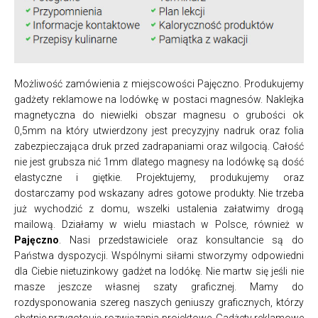
Możliwość zamówienia z miejscowości Pajęczno. Produkujemy
gadżety reklamowe na lodówkę w postaci magnesów. Naklejka
magnetyczna do niewielki obszar magnesu o grubości ok
0,5mm na który utwierdzony jest precyzyjny nadruk oraz folia
zabezpieczająca druk przed zadrapaniami oraz wilgocią. Całość
nie jest grubsza nić 1mm dlatego magnesy na lodówkę są dość
elastyczne i giętkie. Projektujemy, produkujemy oraz
dostarczamy pod wskazany adres gotowe produkty. Nie trzeba
już wychodzić z domu, wszelki ustalenia załatwimy drogą
mailową. Działamy w wielu miastach w Polsce, również w
Pajęczno
. Nasi przedstawiciele oraz konsultancie są do
Państwa dyspozycji. Wspólnymi siłami stworzymy odpowiedni
dla Ciebie nietuzinkowy gadżet na lodókę. Nie martw się jeśli nie
masze jeszcze własnej szaty graficznej. Mamy do
rozdysponowania szereg naszych geniuszy graficznych, którzy
chętnie przygotoują rozwiązania projektowe. Gadżety reklamowe