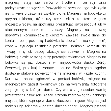
magnesy stają się zarówno źródłem informacji oraz
praktycznym narzędziem "chwytakiem" przez co jego cykl życia
jest o wiele dłuższy niż zwykłej ulotki. Magnesy na lodówkę to
sprytna reklama, którą uzyskasz niskim kosztem. Magnes
możesz wręczyć na spotkaniu, prezentując swój produkt lub w
stacjonarnym punkcie sprzedaży. Magnesy na lodówkę
usprawnią komunikację z klientem. Zawsze Twoje dane do
kontaktu będą pod ręką. Lodówka to dobra "tablica ogłoszeń",
która w sytuacja zaistnienia potrzeby uzyskania kontaktu do
Twojej firmy lub osoby okazuje się zbawienna. Magnes na
lodówkę niesie ze sobą duży potencjał reklamowy. Magnesy na
lodówkę są już dostępne w miejscowości Busko Zdrój.
Wymyślaj, projektuj i zamawiaj on-line. Wykorzystaj ogólno
dostępne stalowe powierzchnie na magnesy w każdej kuchni.
Darmowa tablica ogłoszeń w postaci lodówki, miejsce na
magnetyczny gadżet reklamowy czy na wyśmienitą fotografie
znajduje się w każdym domu. Czy warto zagospodarować tę
przestrzeń? Oczywiście, że tak. Szkoda marnować tak cennego
miejsca, które zajmuje w domu kluczowe miejsce. Magnes jest
mały niż np. reklama w postaci dużego baneru. Magnes jest tani