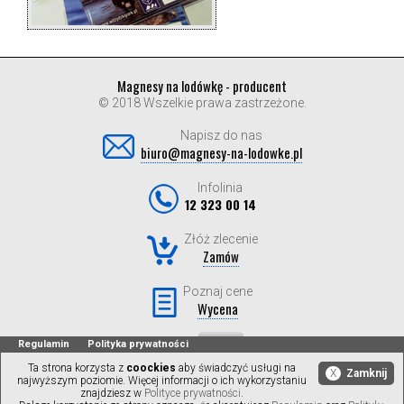
Magnesy na lodówkę - producent
© 2018 Wszelkie prawa zastrzeżone.
Napisz do nas
biuro@magnesy-na-lodowke.pl
Infolinia
12 323 00 14
Złóż zlecenie
Zamów
Poznaj cene
Wycena
Regulamin
Polityka prywatności
Ta strona korzysta z
coockies
aby świadczyć usługi na
X
Zamknij
najwyższym poziomie. Więcej informacji o ich wykorzystaniu
znajdziesz w
Polityce prywatności
.