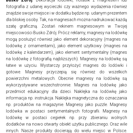
fotografia z udanej wycieczki czy ważnego wydażenia również
znajdzie swoje miejsce i w dodatku będzie np. udanym prezentem
dla bliskiej osoby. Tak, na magnesach można nadrukować każdą
szatę graficzną. Zostań rekinem magnesowym w Twojej
miejscowości Busko Zdrój. Prócz reklamy, magnesy na lodówkę
mogą posłużyć również jako element dekoracyjny (magnes na
lodówkę z ornamentami), jako element użytkowy (magnes na
lodówkę z kalendarzem), jako element sentymentalny (magnes
na lodówkę z fotografią najbliższych). Magnesy na lodówkę są
łatwe w użyciu. Wystarczy przyłożyć magnes do lodówki i
gotowe. Magnesy przyczepią się również do wszelkich
powierzchni metalowych. Obecnie magnesy na lodówkę są
wykorzystywane wszechstronnie. Magnes na lodówkę jako
przedmiot edukacyjny dla dzieci. Naklejka na lodówkę jako
informacja np. instrukcja. Naklejka magnetyczna do oznaczania
np. produktów na magazynie. Magnesy jako puzzle. Magnesy
lodówka w postaci sentymentalnych fotografii. Magnesy na
lodówkę w postaci cegiełek np. przy zbieraniu wolnych
dodatków na nowo otwarty obiekt użytku publicznego. Oraz wile
innych. Nasze produkty docierają do wielu miejsc w Polsce.