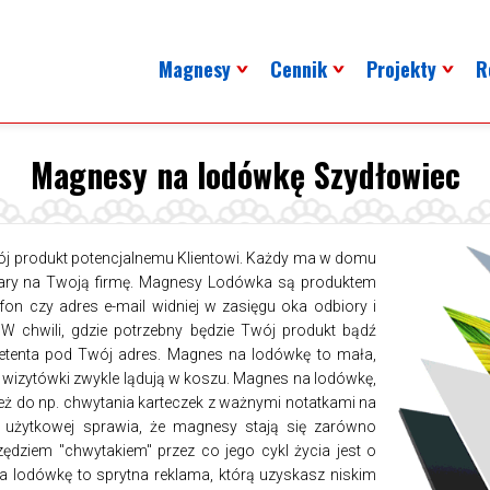
Magnesy
Cennik
Projekty
R
Magnesy na lodówkę Szydłowiec
j produkt potencjalnemu Klientowi. Każdy ma w domu
iary na Twoją firmę. Magnesy Lodówka są produktem
efon czy adres e-mail widniej w zasięgu oka odbiory i
W chwili, gdzie potrzebny będzie Twój produkt bądź
etenta pod Twój adres. Magnes na lodówkę to mała,
zy wizytówki zwykle lądują w koszu. Magnes na lodówkę,
eż do np. chwytania karteczek z ważnymi notatkami na
i użytkowej sprawia, że magnesy stają się zarówno
ędziem "chwytakiem" przez co jego cykl życia jest o
 na lodówkę to sprytna reklama, którą uzyskasz niskim