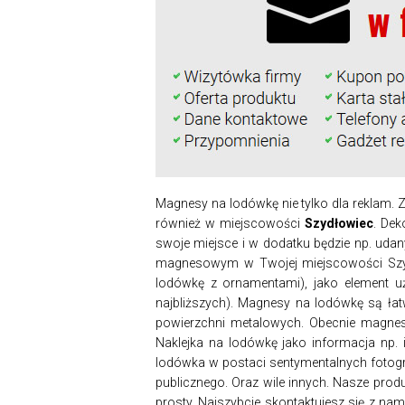
Magnesy na lodówkę nie tylko dla reklam
również w miejscowości
Szydłowiec
. Dek
swoje miejsce i w dodatku będzie np. uda
magnesowym w Twojej miejscowości Szyd
lodówkę z ornamentami), jako element u
najbliższych). Magnesy na lodówkę są ła
powierzchni metalowych. Obecnie magnes
Naklejka na lodówkę jako informacja np.
lodówka w postaci sentymentalnych fotogra
publicznego. Oraz wile innych. Nasze prod
prosty. Najszybcie skontaktujesz się z n