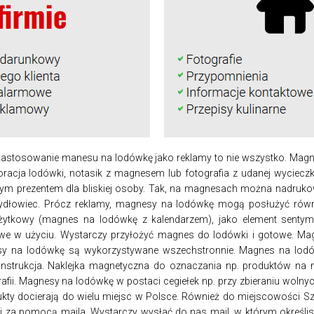
. Zastosowanie manesu na lodówkę jako reklamy to nie wszystko. Ma
oracja lodówki, notasik z magnesem lub fotografia z udanej wyciecz
nym prezentem dla bliskiej osoby. Tak, na magnesach można nadruko
łowiec. Prócz reklamy, magnesy na lodówkę mogą posłużyć równi
żytkowy (magnes na lodówkę z kalendarzem), jako element sentym
twe w użyciu. Wystarczy przyłożyć magnes do lodówki i gotowe. Mag
y na lodówkę są wykorzystywane wszechstronnie. Magnes na lodówk
 instrukcja. Naklejka magnetyczna do oznaczania np. produktów na
fii. Magnesy na lodówkę w postaci cegiełek np. przy zbieraniu woln
ukty docierają do wielu miejsc w Polsce. Również do miejscowości S
ami za pomocą maila. Wystarczy wysłać do nas mail, w którym określi