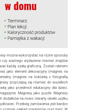
gnesy można wykorzystać na różne sposoby
ki czy ważnego wydażenia również znajdzie
wać każdą szatę graficzną. Zostań rekinem
eż jako element dekoracyjny (magnes na
entalny (magnes na lodówkę z fotografią
nesy przyczepią się również do wszelkich
ę jako przedmiot edukacyjny dla dzieci.
 magazynie. Magnesy jako puzzle. Magnesy
ych dodatków na nowo otwarty obiekt użytku
zydłowiec. Przebieg zamówienia jest bardzo
sz rozmiar, nakład magnesów oraz treść. W