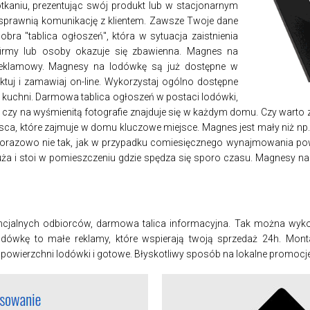
aniu, prezentując swój produkt lub w stacjonarnym
sprawnią komunikację z klientem. Zawsze Twoje dane
bra "tablica ogłoszeń", która w sytuacja zaistnienia
firmy lub osoby okazuje się zbawienna. Magnes na
 reklamowy. Magnesy na lodówkę są już dostępne w
ktuj i zamawiaj on-line. Wykorzystaj ogólno dostępne
 kuchni. Darmowa tablica ogłoszeń w postaci lodówki,
czy na wyśmienitą fotografie znajduje się w każdym domu. Czy warto 
sca, które zajmuje w domu kluczowe miejsce. Magnes jest mały niż np
jednorazowo nie tak, jak w przypadku comiesięcznego wynajmowania po
uża i stoi w pomieszczeniu gdzie spędza się sporo czasu. Magnesy n
tencjalnych odbiorców, darmowa talica informacyjna. Tak można wyk
ówkę to małe reklamy, które wspierają twoją sprzedaż 24h. Monta
owierzchni lodówki i gotowe. Błyskotliwy sposób na lokalne promocje