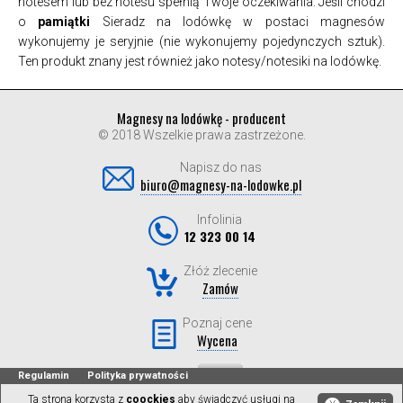
notesem lub bez notesu spełnią Twoje oczekiwania. Jeśli chodzi
o
pamiątki
Sieradz na lodówkę w postaci magnesów
wykonujemy je seryjnie (nie wykonujemy pojedynczych sztuk).
Ten produkt znany jest również jako notesy/notesiki na lodówkę.
Magnesy na lodówkę - producent
© 2018 Wszelkie prawa zastrzeżone.
Napisz do nas
biuro@magnesy-na-lodowke.pl
Infolinia
12 323 00 14
Złóż zlecenie
Zamów
Poznaj cene
Wycena
Regulamin
Polityka prywatności
Ta strona korzysta z
coockies
aby świadczyć usługi na