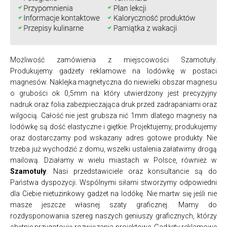
Możliwość zamówienia z miejscowości Szamotuły.
Produkujemy gadżety reklamowe na lodówkę w postaci
magnesów. Naklejka magnetyczna do niewielki obszar magnesu
o grubości ok 0,5mm na który utwierdzony jest precyzyjny
nadruk oraz folia zabezpieczająca druk przed zadrapaniami oraz
wilgocią. Całość nie jest grubsza nić 1mm dlatego magnesy na
lodówkę są dość elastyczne i giętkie. Projektujemy, produkujemy
oraz dostarczamy pod wskazany adres gotowe produkty. Nie
trzeba już wychodzić z domu, wszelki ustalenia załatwimy drogą
mailową. Działamy w wielu miastach w Polsce, również w
Szamotuły
. Nasi przedstawiciele oraz konsultancie są do
Państwa dyspozycji. Wspólnymi siłami stworzymy odpowiedni
dla Ciebie nietuzinkowy gadżet na lodókę. Nie martw się jeśli nie
masze jeszcze własnej szaty graficznej. Mamy do
rozdysponowania szereg naszych geniuszy graficznych, którzy
chętnie przygotoują rozwiązania projektowe. Gadżety reklamowe