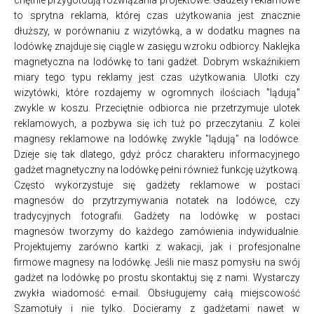
to sprytna reklama, której czas użytkowania jest znacznie
dłuższy, w porównaniu z wizytówką, a w dodatku magnes na
lodówkę znajduje się ciągle w zasięgu wzroku odbiorcy. Naklejka
magnetyczna na lodówkę to tani gadżet. Dobrym wskaźnikiem
miary tego typu reklamy jest czas użytkowania. Ulotki czy
wizytówki, które rozdajemy w ogromnych ilościach "lądują"
zwykle w koszu. Przeciętnie odbiorca nie przetrzymuje ulotek
reklamowych, a pozbywa się ich tuż po przeczytaniu. Z kolei
magnesy reklamowe na lodówkę zwykle "lądują" na lodówce.
Dzieje się tak dlatego, gdyż prócz charakteru informacyjnego
gadżet magnetyczny na lodówkę pełni również funkcję użytkową.
Często wykorzystuje się gadżety reklamowe w postaci
magnesów do przytrzymywania notatek na lodówce, czy
tradycyjnych fotografii. Gadżety na lodówkę w postaci
magnesów tworzymy do każdego zamówienia indywidualnie.
Projektujemy zarówno kartki z wakacji, jak i profesjonalne
firmowe magnesy na lodówkę. Jeśli nie masz pomysłu na swój
gadżet na lodówkę po prostu skontaktuj się z nami. Wystarczy
zwykła wiadomość e-mail. Obsługujemy całą miejscowość
Szamotuły i nie tylko. Docieramy z gadżetami nawet w