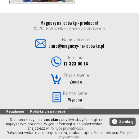
Magnesy na lodówkę - producent
© 2018 Wszelkie prawa zastrzeżone.
Napisz do nas
biuro@magnesy-na-lodowke.pl
Infolinia
12 323 00 14
Złóż zlecenie
Zamów
Poznaj cene
Wycena
Regulamin
Polityka prywatności
Ta strona korzysta z
coockies
aby świadczyć usługi na
X
Zamknij
najwyższym poziomie. Więcej informacji o ich wykorzystaniu
znajdziesz w
Polityce prywatności
.
Dalsze korzystanie ze strony oznacza, że akceptujesz
Regulamin
oraz
Politykę
prywatności
.