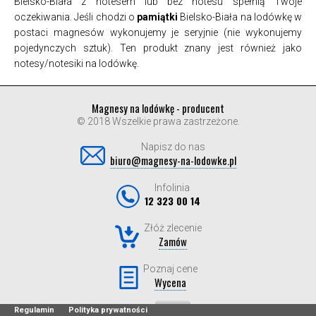
Bielsko-Biała z notesem lub bez notesu spełnią Twoje
oczekiwania. Jeśli chodzi o
pamiątki
Bielsko-Biała na lodówkę w
postaci magnesów wykonujemy je seryjnie (nie wykonujemy
pojedynczych sztuk). Ten produkt znany jest również jako
notesy/notesiki na lodówkę.
Magnesy na lodówkę - producent
© 2018 Wszelkie prawa zastrzeżone.
Napisz do nas
biuro@magnesy-na-lodowke.pl
Infolinia
12 323 00 14
Złóż zlecenie
Zamów
Poznaj cene
Wycena
Regulamin
Polityka prywatności