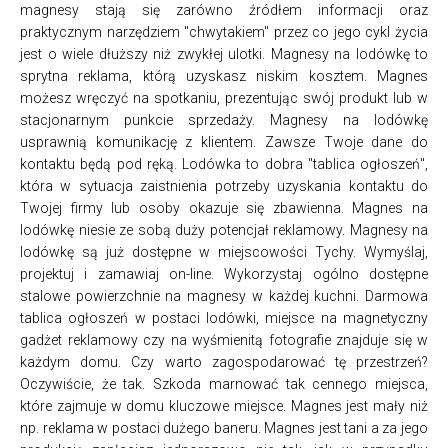
magnesy stają się zarówno źródłem informacji oraz
praktycznym narzędziem "chwytakiem" przez co jego cykl życia
jest o wiele dłuższy niż zwykłej ulotki. Magnesy na lodówkę to
sprytna reklama, którą uzyskasz niskim kosztem. Magnes
możesz wręczyć na spotkaniu, prezentując swój produkt lub w
stacjonarnym punkcie sprzedaży. Magnesy na lodówkę
usprawnią komunikację z klientem. Zawsze Twoje dane do
kontaktu będą pod ręką. Lodówka to dobra "tablica ogłoszeń",
która w sytuacja zaistnienia potrzeby uzyskania kontaktu do
Twojej firmy lub osoby okazuje się zbawienna. Magnes na
lodówkę niesie ze sobą duży potencjał reklamowy. Magnesy na
lodówkę są już dostępne w miejscowości Tychy. Wymyślaj,
projektuj i zamawiaj on-line. Wykorzystaj ogólno dostępne
stalowe powierzchnie na magnesy w każdej kuchni. Darmowa
tablica ogłoszeń w postaci lodówki, miejsce na magnetyczny
gadżet reklamowy czy na wyśmienitą fotografie znajduje się w
każdym domu. Czy warto zagospodarować tę przestrzeń?
Oczywiście, że tak. Szkoda marnować tak cennego miejsca,
które zajmuje w domu kluczowe miejsce. Magnes jest mały niż
np. reklama w postaci dużego baneru. Magnes jest tani a za jego