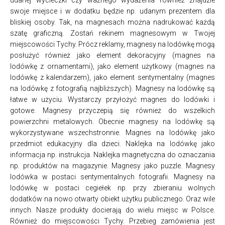
swoje miejsce i w dodatku będzie np. udanym prezentem dla
bliskiej osoby. Tak, na magnesach można nadrukować każdą
szatę graficzną. Zostań rekinem magnesowym w Twojej
miejscowości Tychy. Prócz reklamy, magnesy na lodówkę mogą
posłużyć również jako element dekoracyjny (magnes na
lodówkę z ornamentami), jako element użytkowy (magnes na
lodówkę z kalendarzem), jako element sentymentalny (magnes
na lodówkę z fotografią najbliższych). Magnesy na lodówkę są
łatwe w użyciu. Wystarczy przyłożyć magnes do lodówki i
gotowe. Magnesy przyczepią się również do wszelkich
powierzchni metalowych. Obecnie magnesy na lodówkę są
wykorzystywane wszechstronnie. Magnes na lodówkę jako
przedmiot edukacyjny dla dzieci. Naklejka na lodówkę jako
informacja np. instrukcja. Naklejka magnetyczna do oznaczania
np. produktów na magazynie. Magnesy jako puzzle. Magnesy
lodówka w postaci sentymentalnych fotografii. Magnesy na
lodówkę w postaci cegiełek np. przy zbieraniu wolnych
dodatków na nowo otwarty obiekt użytku publicznego. Oraz wile
innych. Nasze produkty docierają do wielu miejsc w Polsce.
Również do miejscowości Tychy. Przebieg zamówienia jest