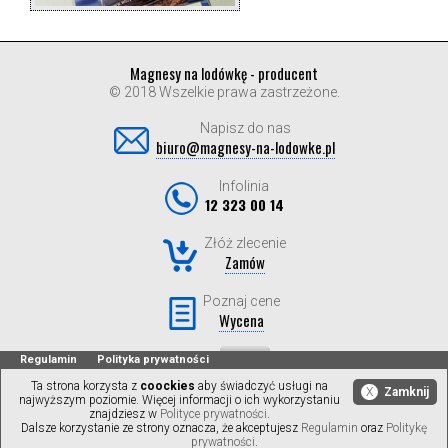
Magnesy na lodówkę - producent
© 2018 Wszelkie prawa zastrzeżone.
Napisz do nas
biuro@magnesy-na-lodowke.pl
Infolinia
12 323 00 14
Złóż zlecenie
Zamów
Poznaj cene
Wycena
Regulamin
Polityka prywatności
Ta strona korzysta z
coockies
aby świadczyć usługi na
X
Zamknij
najwyższym poziomie. Więcej informacji o ich wykorzystaniu
znajdziesz w
Polityce prywatności
.
Dalsze korzystanie ze strony oznacza, że akceptujesz
Regulamin
oraz
Politykę
prywatności
.