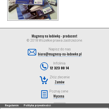
Magnesy na lodówkę - producent
© 2018 Wszelkie prawa zastrzeżone.
Napisz do nas
biuro@magnesy-na-lodowke.pl
Infolinia
12 323 00 14
Złóż zlecenie
Zamów
Poznaj cene
Wycena
Regulamin
Polityka prywatności