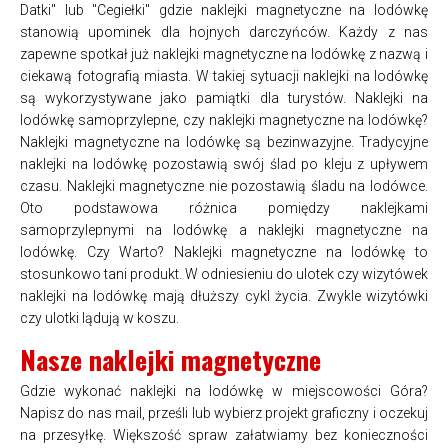
Datki" lub "Cegiełki" gdzie naklejki magnetyczne na lodówkę
stanowią upominek dla hojnych darczyńców. Każdy z nas
zapewne spotkał już naklejki magnetyczne na lodówkę z nazwą i
ciekawą fotografią miasta. W takiej sytuacji naklejki na lodówkę
są wykorzystywane jako pamiątki dla turystów. Naklejki na
lodówkę samoprzylepne, czy naklejki magnetyczne na lodówkę?
Naklejki magnetyczne na lodówkę są bezinwazyjne. Tradycyjne
naklejki na lodówkę pozostawią swój ślad po kleju z upływem
czasu. Naklejki magnetyczne nie pozostawią śladu na lodówce.
Oto podstawowa różnica pomiędzy naklejkami
samoprzylepnymi na lodówkę a naklejki magnetyczne na
lodówkę. Czy Warto? Naklejki magnetyczne na lodówkę to
stosunkowo tani produkt. W odniesieniu do ulotek czy wizytówek
naklejki na lodówkę mają dłuższy cykl życia. Zwykle wizytówki
czy ulotki lądują w koszu.
Nasze naklejki magnetyczne
Gdzie wykonać naklejki na lodówkę w miejscowości Góra?
Napisz do nas mail, prześli lub wybierz projekt graficzny i oczekuj
na przesyłkę. Większość spraw załatwiamy bez konieczności