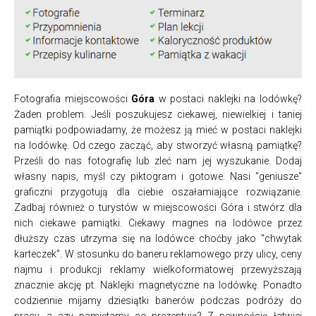
Fotografia miejscowości
Góra
w postaci naklejki na lodówkę?
Żaden problem. Jeśli poszukujesz ciekawej, niewielkiej i taniej
pamiątki podpowiadamy, że możesz ją mieć w postaci naklejki
na lodówkę. Od czego zacząć, aby stworzyć własną pamiątkę?
Prześli do nas fotografię lub zleć nam jej wyszukanie. Dodaj
własny napis, myśl czy piktogram i gotowe. Nasi "geniusze"
graficzni przygotują dla ciebie oszałamiające rozwiązanie.
Zadbaj również o turystów w miejscowości Góra i stwórz dla
nich ciekawe pamiątki. Ciekawy magnes na lodówce przez
dłuższy czas utrzyma się na lodówce choćby jako "chwytak
karteczek". W stosunku do baneru reklamowego przy ulicy, ceny
najmu i produkcji reklamy wielkoformatowej przewyższają
znacznie akcję pt. Naklejki magnetyczne na lodówkę. Ponadto
codziennie mijamy dziesiątki banerów podczas podróży do
pracy, a czy pamiętamy co prezentują? Z pewnością łatwiej