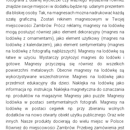
znajdzie swoje miejsce i w dodatku będzie np. udanym prezentem
dla bliskiej osoby. Tak, na magnesach można nadrukować każdą
szatę graficzną. Zostań rekinem magnesowym w Twojej
miejscowości Zambrów. Prócz reklamy, magnesy na lodówkę
mogą posłużyć również jako element dekoracyjny (magnes na
lodówkę z ornamentami), jako element użytkowy (magnes na
lodówkę z kalendarzem), jako element sentymentalny (magnes
na lodówkę z fotografią najbliższych). Magnesy na lodówkę są
łatwe w użyciu. Wystarczy przyłożyć magnes do lodówki i
gotowe. Magnesy przyczepią się również do wszelkich
powierzchni metalowych. Obecnie magnesy na lodówkę są
wykorzystywane wszechstronnie. Magnes na lodówkę jako
przedmiot edukacyjny dla dzieci. Naklejka na lodówkę jako
informacja np. instrukcja. Naklejka magnetyczna do oznaczania
np. produktów na magazynie. Magnesy jako puzzle. Magnesy
lodówka w postaci sentymentalnych fotografii. Magnesy na
lodówkę w postaci cegiełek np. przy zbieraniu wolnych
dodatków na nowo otwarty obiekt użytku publicznego. Oraz wile
innych. Nasze produkty docierają do wielu miejsc w Polsce.
Również do miejscowości Zambrów. Przebieg zamówienia jest