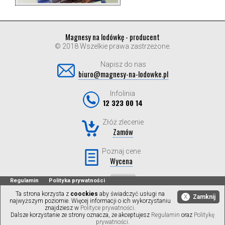
Magnesy na lodówkę - producent
© 2018 Wszelkie prawa zastrzeżone.
Napisz do nas
biuro@magnesy-na-lodowke.pl
Infolinia
12 323 00 14
Złóż zlecenie
Zamów
Poznaj cene
Wycena
Regulamin
Polityka prywatności
Ta strona korzysta z
coockies
aby świadczyć usługi na
X
Zamknij
najwyższym poziomie. Więcej informacji o ich wykorzystaniu
znajdziesz w
Polityce prywatności
.
Dalsze korzystanie ze strony oznacza, że akceptujesz
Regulamin
oraz
Politykę
prywatności
.