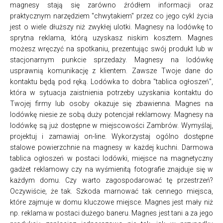
magnesy stają się zarówno źródłem informacji oraz
praktycznym narzędziem "chwytakiem" przez co jego cykl życia
jest o wiele dłuższy niż zwykłej ulotki. Magnesy na lodówkę to
sprytna reklama, którą uzyskasz niskim kosztem. Magnes
możesz wręczyć na spotkaniu, prezentując swój produkt lub w
stacjonarnym punkcie sprzedaży. Magnesy na lodówkę
usprawnią komunikację z klientem. Zawsze Twoje dane do
kontaktu będą pod ręką. Lodówka to dobra "tablica ogłoszeń",
która w sytuacja zaistnienia potrzeby uzyskania kontaktu do
Twojej firmy lub osoby okazuje się zbawienna. Magnes na
lodówkę niesie ze sobą duży potencjał reklamowy. Magnesy na
lodówkę są już dostępne w miejscowości Zambrów. Wymyślaj,
projektuj i zamawiaj on-line. Wykorzystaj ogólno dostępne
stalowe powierzchnie na magnesy w każdej kuchni. Darmowa
tablica ogłoszeń w postaci lodówki, miejsce na magnetyczny
gadżet reklamowy czy na wyśmienitą fotografie znajduje się w
każdym domu. Czy warto zagospodarować tę przestrzeń?
Oczywiście, że tak. Szkoda marnować tak cennego miejsca,
które zajmuje w domu kluczowe miejsce. Magnes jest mały niż
np. reklama w postaci dużego baneru. Magnes jest tani a za jego