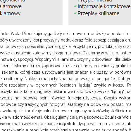
ńska Wola. Produkujemy gadżety reklamowe na lodówkę w postaci mag
ry utwierdzony jest precyzyjny nadruk oraz folia zabezpieczająca dru
na lodówkę są dość elastyczne i giętkie. Projektujemy, produkujemy 
, wszelki ustalenia załatwimy drogą mailową. Działamy w wielu miasta
aństwa dyspozycji. Wspólnymi siłami stworzymy odpowiedni dla Ciebi
graficznej. Mamy do rozdysponowania szereg naszych geniuszy graficzn
a reklama, której czas użytkowania jest znacznie dłuższy, w porów
oku odbiorcy. Naklejka magnetyczna na lodówkę to tani gadżet. Dobry
które rozdajemy w ogromnych ilościach "lądują" zwykle w koszu. Prz
eczytaniu. Z kolei magnesy reklamowe na lodówkę zwykle "lądują" na l
tyczny na lodówkę pełni również funkcję użytkową. Często wykor
odówce, czy tradycyjnych fotografii. Gadżety na lodówkę w postac
 z wakacji, jak i profesjonalne firmowe magnesy na lodówkę. Jeśli ni
wykła wiadomość e-mail. Obsługujemy całą miejscowość Zduńska Wola 
ć nie ma tu większego znaczenia jeśli do dyspozycji mamy internet lub 
oczekiwania a produkcja przebiegała sprawnie, w należyty sposób.