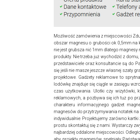
Możliwość zamówienia z miejscowości Zdu
obszar magnesu o grubości ok 0,5mm na któ
nie jest grubsza nić 1mm dlatego magnesy 
produkty. Nie trzeba już wychodzić z domu
przedstawiciele oraz konsultancie są do P
się jeśli nie masze jeszcze własnej szaty 
projektowe. Gadżety reklamowe to sprytn
lodówkę znajduje się ciągle w zasięgu wzr
czas użytkowania. Ulotki czy wizytówki, 
reklamowych, a pozbywa się ich tuż po prz
charakteru informacyjnego gadżet magne
magnesów do przytrzymywania notatek na l
indywidualnie. Projektujemy zarówno kartki
prostu skontaktuj się z nami. Wystarczy z
najbardziej oddalone miejscowości. Odległoś
aby projekty magnesów spełniały Państwa 