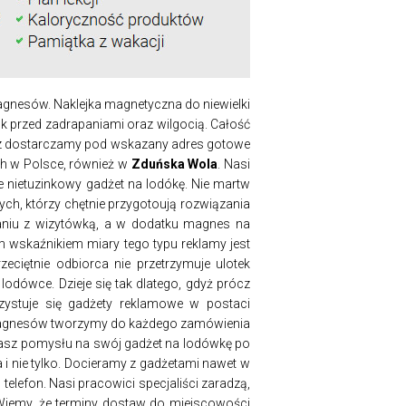
nesów. Naklejka magnetyczna do niewielki
k przed zadrapaniami oraz wilgocią. Całość
oraz dostarczamy pod wskazany adres gotowe
ch w Polsce, również w
Zduńska Wola
. Nasi
e nietuzinkowy gadżet na lodókę. Nie martw
ych, którzy chętnie przygotoują rozwiązania
naniu z wizytówką, a w dodatku magnes na
m wskaźnikiem miary tego typu reklamy jest
eciętnie odbiorca nie przetrzymuje ulotek
odówce. Dzieje się tak dlatego, gdyż prócz
zystuje się gadżety reklamowe w postaci
i magnesów tworzymy do każdego zamówienia
e masz pomysłu na swój gadżet na lodówkę po
i nie tylko. Docieramy z gadżetami nawet w
telefon. Nasi pracowici specjaliści zaradzą,
 Wiemy, że terminy dostaw do miejscowości