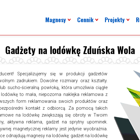
Magnesy
Cennik
Projekty
R
Gadżety na lodówkę Zduńska Wola
cent! Specjalizujemy się w produkcji gadżetów
lnym zadrukiem. Dowolne rozmiary oraz kształty.
ub sucho-ścieralną powłoką, która umożliwia ciągłe
 lodówkę to mała, niepozorna naklejka reklamowa z
ekawszych form reklamowania swoich produktów oraz
bezpośredni kontakt z odbiorcą. Za pomocą takich
klamowe na lodówkę zwiększają się obroty w Twoim
rmy, aktywna reklama, gadżet na sprytny upominek.
wnej magnetycznej reklamy jest jedynie wyobraźnia.
ejsce odnajdują magnesy na lodówkę: gadżet na lodówkę