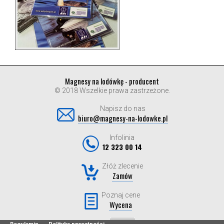
Magnesy na lodówkę - producent
© 2018 Wszelkie prawa zastrzeżone.
Napisz do nas
biuro@magnesy-na-lodowke.pl
Infolinia
12 323 00 14
Złóż zlecenie
Zamów
Poznaj cene
Wycena