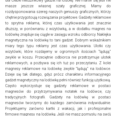
dla Ciebie nietuzinkowy gadżet na lodókę. Nie martw się jeśli nie
masze jeszcze własnej szaty graficznej. Mamy do
rozdysponowania szereg naszych geniuszy graficznych, którzy
chętnie przygotoują rozwiązania projektowe. Gadżety reklamowe
to sprytna reklama, której czas użytkowania jest znacznie
dłuższy, w porównaniu z wizytówką, a w dodatku magnes na
lodówkę znajduje się ciągle w zasięgu wzroku odbiorcy. Naklejka
magnetyczna na lodówkę to tani gadżet. Dobrym wskaźnikiem
miary tego typu reklamy jest czas użytkowania. Ulotki czy
wizytówki, które rozdajemy w ogromnych ilościach "lądują"
zwykle w koszu. Przeciętnie odbiorca nie przetrzymuje ulotek
reklamowych, a pozbywa się ich tuż po przeczytaniu. Z kolei
magnesy reklamowe na lodówkę zwykle "lądują" na lodówce.
Dzieje się tak dlatego, gdyż prócz charakteru informacyjnego
gadżet magnetyczny na lodówkę pełni również funkcję użytkową.
Często wykorzystuje się gadżety reklamowe w postaci
magnesów do przytrzymywania notatek na lodówce, czy
tradycyjnych fotografii. Gadżety na lodówkę w postaci
magnesów tworzymy do każdego zamówienia indywidualnie.
Projektujemy zarówno kartki z wakacji, jak i profesjonalne
firmowe magnesy na lodówkę. Jeśli nie masz pomysłu na swój