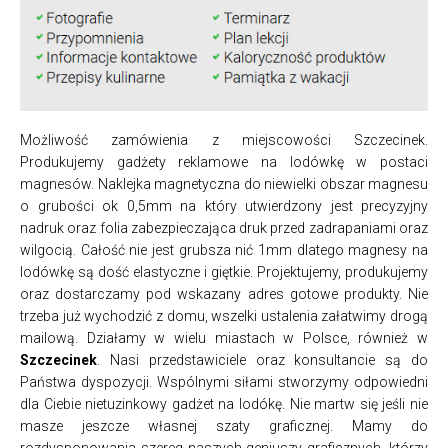
Możliwość zamówienia z miejscowości Szczecinek.
Produkujemy gadżety reklamowe na lodówkę w postaci
magnesów. Naklejka magnetyczna do niewielki obszar magnesu
o grubości ok 0,5mm na który utwierdzony jest precyzyjny
nadruk oraz folia zabezpieczająca druk przed zadrapaniami oraz
wilgocią. Całość nie jest grubsza nić 1mm dlatego magnesy na
lodówkę są dość elastyczne i giętkie. Projektujemy, produkujemy
oraz dostarczamy pod wskazany adres gotowe produkty. Nie
trzeba już wychodzić z domu, wszelki ustalenia załatwimy drogą
mailową. Działamy w wielu miastach w Polsce, również w
Szczecinek
. Nasi przedstawiciele oraz konsultancie są do
Państwa dyspozycji. Wspólnymi siłami stworzymy odpowiedni
dla Ciebie nietuzinkowy gadżet na lodókę. Nie martw się jeśli nie
masze jeszcze własnej szaty graficznej. Mamy do
rozdysponowania szereg naszych geniuszy graficznych, którzy