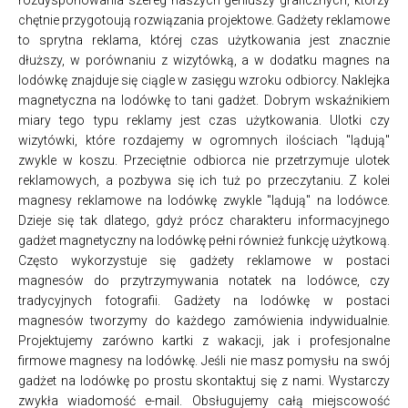
chętnie przygotoują rozwiązania projektowe. Gadżety reklamowe
to sprytna reklama, której czas użytkowania jest znacznie
dłuższy, w porównaniu z wizytówką, a w dodatku magnes na
lodówkę znajduje się ciągle w zasięgu wzroku odbiorcy. Naklejka
magnetyczna na lodówkę to tani gadżet. Dobrym wskaźnikiem
miary tego typu reklamy jest czas użytkowania. Ulotki czy
wizytówki, które rozdajemy w ogromnych ilościach "lądują"
zwykle w koszu. Przeciętnie odbiorca nie przetrzymuje ulotek
reklamowych, a pozbywa się ich tuż po przeczytaniu. Z kolei
magnesy reklamowe na lodówkę zwykle "lądują" na lodówce.
Dzieje się tak dlatego, gdyż prócz charakteru informacyjnego
gadżet magnetyczny na lodówkę pełni również funkcję użytkową.
Często wykorzystuje się gadżety reklamowe w postaci
magnesów do przytrzymywania notatek na lodówce, czy
tradycyjnych fotografii. Gadżety na lodówkę w postaci
magnesów tworzymy do każdego zamówienia indywidualnie.
Projektujemy zarówno kartki z wakacji, jak i profesjonalne
firmowe magnesy na lodówkę. Jeśli nie masz pomysłu na swój
gadżet na lodówkę po prostu skontaktuj się z nami. Wystarczy
zwykła wiadomość e-mail. Obsługujemy całą miejscowość