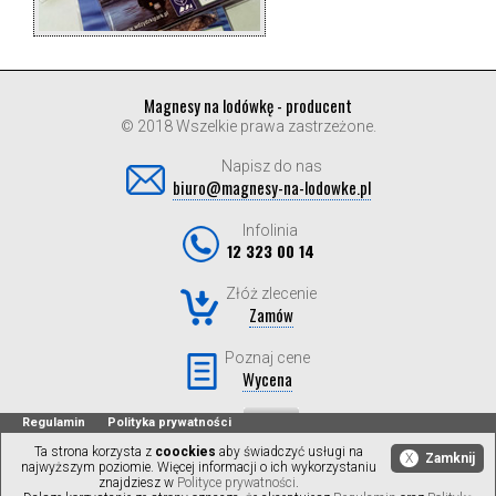
Magnesy na lodówkę - producent
© 2018 Wszelkie prawa zastrzeżone.
Napisz do nas
biuro@magnesy-na-lodowke.pl
Infolinia
12 323 00 14
Złóż zlecenie
Zamów
Poznaj cene
Wycena
Regulamin
Polityka prywatności
Ta strona korzysta z
coockies
aby świadczyć usługi na
X
Zamknij
najwyższym poziomie. Więcej informacji o ich wykorzystaniu
znajdziesz w
Polityce prywatności
.