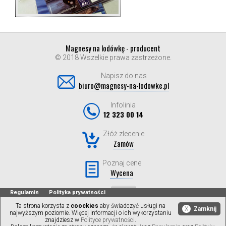
Magnesy na lodówkę - producent
© 2018 Wszelkie prawa zastrzeżone.
Napisz do nas
biuro@magnesy-na-lodowke.pl
Infolinia
12 323 00 14
Złóż zlecenie
Zamów
Poznaj cene
Wycena
Regulamin
Polityka prywatności
Ta strona korzysta z
coockies
aby świadczyć usługi na
X
Zamknij
najwyższym poziomie. Więcej informacji o ich wykorzystaniu
znajdziesz w
Polityce prywatności
.