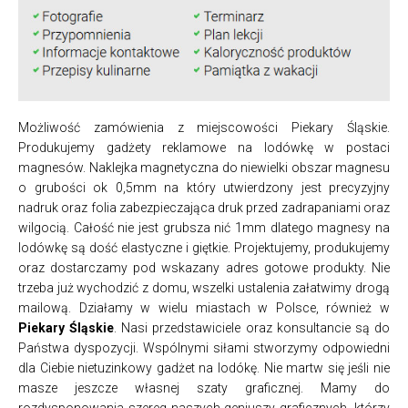
Możliwość zamówienia z miejscowości Piekary Śląskie.
Produkujemy gadżety reklamowe na lodówkę w postaci
magnesów. Naklejka magnetyczna do niewielki obszar magnesu
o grubości ok 0,5mm na który utwierdzony jest precyzyjny
nadruk oraz folia zabezpieczająca druk przed zadrapaniami oraz
wilgocią. Całość nie jest grubsza nić 1mm dlatego magnesy na
lodówkę są dość elastyczne i giętkie. Projektujemy, produkujemy
oraz dostarczamy pod wskazany adres gotowe produkty. Nie
trzeba już wychodzić z domu, wszelki ustalenia załatwimy drogą
mailową. Działamy w wielu miastach w Polsce, również w
Piekary Śląskie
. Nasi przedstawiciele oraz konsultancie są do
Państwa dyspozycji. Wspólnymi siłami stworzymy odpowiedni
dla Ciebie nietuzinkowy gadżet na lodókę. Nie martw się jeśli nie
masze jeszcze własnej szaty graficznej. Mamy do
rozdysponowania szereg naszych geniuszy graficznych, którzy