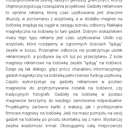
chętnie przygotoują rozwiązania projektowe. Gadżety reklamowe
to sprytna reklama, której czas użytkowania jest znacznie
dłuższy, w porównaniu z wizytówką, a w dodatku magnes na
lodówkę znajduje się ciągle w zasięgu wzroku odbiorcy. Naklejka
magnetyczna na lodówkę to tani gadżet. Dobrym wskaźnikiem
miary tego typu reklamy jest czas użytkowania. Ulotki czy
wizytówki, które rozdajemy w ogromnych ilościach "lądują"
zwykle w koszu. Przeciętnie odbiorca nie przetrzymuje ulotek
reklamowych, a pozbywa się ich tuż po przeczytaniu. Z kolei
magnesy reklamowe na lodówkę zwykle "lądują" na lodówce.
Dzieje się tak dlatego, gdyż prócz charakteru informacyjnego
gadżet magnetyczny na lodówkę pełni również funkcję użytkową.
Często wykorzystuje się gadżety reklamowe w postaci
magnesów do przytrzymywania notatek na lodówce, czy
tradycyjnych fotografii. Gadżety na lodówkę w postaci
magnesów tworzymy do każdego zamówienia indywidualnie.
Projektujemy zarówno kartki z wakacji, jak i profesjonalne
firmowe magnesy na lodówkę. Jeśli nie masz pomysłu na swój
gadżet na lodówkę po prostu skontaktuj się z nami. Wystarczy
zwykła wiadomość e-mail. Obsługujemy całą miejscowość