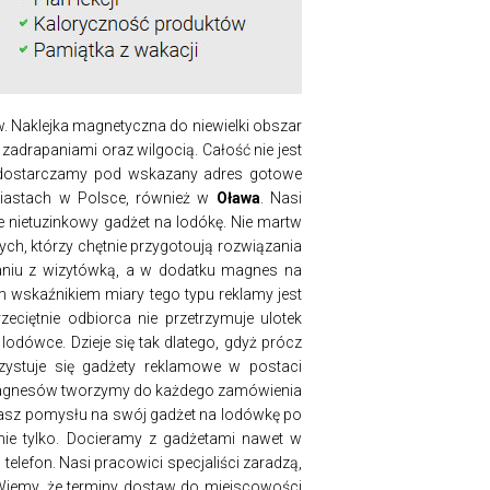
Naklejka magnetyczna do niewielki obszar
zadrapaniami oraz wilgocią. Całość nie jest
z dostarczamy pod wskazany adres gotowe
 miastach w Polsce, również w
Oława
. Nasi
e nietuzinkowy gadżet na lodókę. Nie martw
ych, którzy chętnie przygotoują rozwiązania
naniu z wizytówką, a w dodatku magnes na
m wskaźnikiem miary tego typu reklamy jest
eciętnie odbiorca nie przetrzymuje ulotek
odówce. Dzieje się tak dlatego, gdyż prócz
zystuje się gadżety reklamowe w postaci
i magnesów tworzymy do każdego zamówienia
e masz pomysłu na swój gadżet na lodówkę po
nie tylko. Docieramy z gadżetami nawet w
telefon. Nasi pracowici specjaliści zaradzą,
 Wiemy, że terminy dostaw do miejscowości