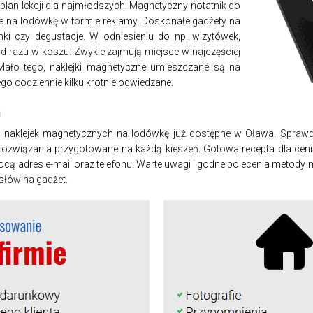
plan lekcji dla najmłodszych. Magnetyczny notatnik do
na na lodówkę w formie reklamy. Doskonałe gadżety na
unki czy degustacje. W odniesieniu do np. wizytówek,
d razu w koszu. Zwykle zajmują miejsce w najczęściej
ło tego, naklejki magnetyczne umieszczane są na
ego codziennie kilku krotnie odwiedzane.
ę
 naklejek magnetycznych na lodówkę już dostępne w Oława. Sprawd
ozwiązania przygotowane na każdą kieszeń. Gotowa recepta dla cen
adres e-mail oraz telefonu. Warte uwagi i godne polecenia metody 
słów na gadżet.