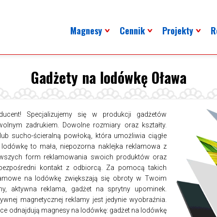
Magnesy
Cennik
Projekty
R
Gadżety na lodówkę Oława
cent! Specjalizujemy się w produkcji gadżetów
lnym zadrukiem. Dowolne rozmiary oraz kształty.
ub sucho-ścieralną powłoką, która umożliwia ciągłe
 lodówkę to mała, niepozorna naklejka reklamowa z
ekawszych form reklamowania swoich produktów oraz
bezpośredni kontakt z odbiorcą. Za pomocą takich
klamowe na lodówkę zwiększają się obroty w Twoim
rmy, aktywna reklama, gadżet na sprytny upominek.
wnej magnetycznej reklamy jest jedynie wyobraźnia.
ejsce odnajdują magnesy na lodówkę: gadżet na lodówkę