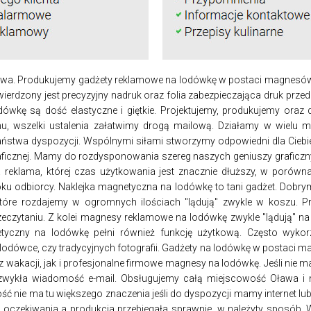
wa. Produkujemy gadżety reklamowe na lodówkę w postaci magnesów. 
rdzony jest precyzyjny nadruk oraz folia zabezpieczająca druk przed 
ówkę są dość elastyczne i giętkie. Projektujemy, produkujemy ora
mu, wszelki ustalenia załatwimy drogą mailową. Działamy w wielu
aństwa dyspozycji. Wspólnymi siłami stworzymy odpowiedni dla Ciebi
graficznej. Mamy do rozdysponowania szereg naszych geniuszy graficzn
a reklama, której czas użytkowania jest znacznie dłuższy, w porów
oku odbiorcy. Naklejka magnetyczna na lodówkę to tani gadżet. Dobry
które rozdajemy w ogromnych ilościach "lądują" zwykle w koszu. Prz
eczytaniu. Z kolei magnesy reklamowe na lodówkę zwykle "lądują" na l
tyczny na lodówkę pełni również funkcję użytkową. Często wykor
odówce, czy tradycyjnych fotografii. Gadżety na lodówkę w postac
 z wakacji, jak i profesjonalne firmowe magnesy na lodówkę. Jeśli ni
 zwykła wiadomość e-mail. Obsługujemy całą miejscowość Oława i 
ć nie ma tu większego znaczenia jeśli do dyspozycji mamy internet lub 
oczekiwania a produkcja przebiegała sprawnie, w należyty sposób.