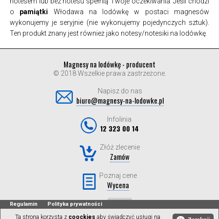
notesem lub bez notesu spełnią Twoje oczekiwania. Jeśli chodzi
o
pamiątki
Włodawa na lodówkę w postaci magnesów
wykonujemy je seryjnie (nie wykonujemy pojedynczych sztuk).
Ten produkt znany jest również jako notesy/notesiki na lodówkę.
Magnesy na lodówkę - producent
© 2018 Wszelkie prawa zastrzeżone.
Napisz do nas
biuro@magnesy-na-lodowke.pl
Infolinia
12 323 00 14
Złóż zlecenie
Zamów
Poznaj cene
Wycena
Regulamin
Polityka prywatności
Ta strona korzysta z
coockies
aby świadczyć usługi na