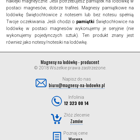
naklejki magneyczne. Jeśli potrzebujesz pamiątek na lodówkę w
postaci magnesów, dobrze trafiłeś. Magnesy pamiątkowe na
lodówkę Świętochłowice z notesem lub bez notesu spełnią
Twoje oczekiwania. Jeśli chodzi o
pamiątki
Świętochłowice na
lodówkę w postaci magnesów wykonujemy je seryjnie (nie
wykonujemy pojedynczych sztuk). Ten produkt znany jest
również jako notesy/notesiki na lodówkę.
Magnesy na lodówkę - producent
© 2018 Wszelkie prawa zastrzeżone.
Napisz do nas
biuro@magnesy-na-lodowke.pl
Infolinia
12 323 00 14
Złóż zlecenie
Zamów
Poznaj cene
Wycena