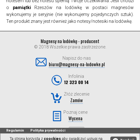
notesem lub bez notesu spełnią Twoje oczekiwania. Jeśli chodzi
o
pamiątki
Rzeszów na lodówkę w postaci magnesów
wykonujemy je seryjnie (nie wykonujemy pojedynczych sztuk).
Ten produkt znany jest również jako notesy/notesiki na lodówkę.
Magnesy na lodówkę - producent
© 2018 Wszelkie prawa zastrzeżone.
Napisz do nas
biuro@magnesy-na-lodowke.pl
Infolinia
12 323 00 14
Złóż zlecenie
Zamów
Poznaj cene
Wycena
Regulamin
Polityka prywatności
Ta strona korzysta z
coockies
aby świadczyć usługi na