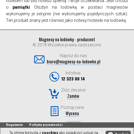
notesem lub bez notesu spełnią Twoje oczekiwania. Jeśli chodzi
o
pamiątki
Olsztyn na lodówkę w postaci magnesów
wykonujemy je seryjnie (nie wykonujemy pojedynczych sztuk).
Ten produkt znany jest również jako notesy/notesiki na lodówkę.
Magnesy na lodówkę - producent
© 2018 Wszelkie prawa zastrzeżone.
Napisz do nas
biuro@magnesy-na-lodowke.pl
Infolinia
12 323 00 14
Złóż zlecenie
Zamów
Poznaj cene
Wycena
Regulamin
Polityka prywatności
Ta strona korzysta z
coockies
aby świadczyć usługi na