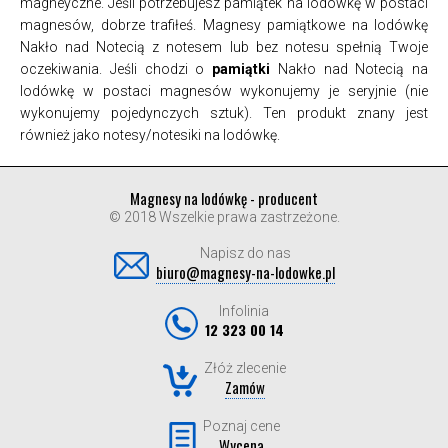
magneyczne. Jeśli potrzebujesz pamiątek na lodówkę w postaci
magnesów, dobrze trafiłeś. Magnesy pamiątkowe na lodówkę
Nakło nad Notecią z notesem lub bez notesu spełnią Twoje
oczekiwania. Jeśli chodzi o
pamiątki
Nakło nad Notecią na
lodówkę w postaci magnesów wykonujemy je seryjnie (nie
wykonujemy pojedynczych sztuk). Ten produkt znany jest
również jako notesy/notesiki na lodówkę.
Magnesy na lodówkę - producent
© 2018 Wszelkie prawa zastrzeżone.
Napisz do nas
biuro@magnesy-na-lodowke.pl
Infolinia
12 323 00 14
Złóż zlecenie
Zamów
Poznaj cene
Wycena