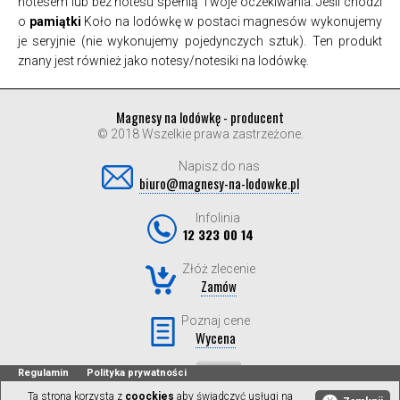
notesem lub bez notesu spełnią Twoje oczekiwania. Jeśli chodzi
o
pamiątki
Koło na lodówkę w postaci magnesów wykonujemy
je seryjnie (nie wykonujemy pojedynczych sztuk). Ten produkt
znany jest również jako notesy/notesiki na lodówkę.
Magnesy na lodówkę - producent
© 2018 Wszelkie prawa zastrzeżone.
Napisz do nas
biuro@magnesy-na-lodowke.pl
Infolinia
12 323 00 14
Złóż zlecenie
Zamów
Poznaj cene
Wycena
Regulamin
Polityka prywatności
Ta strona korzysta z
coockies
aby świadczyć usługi na